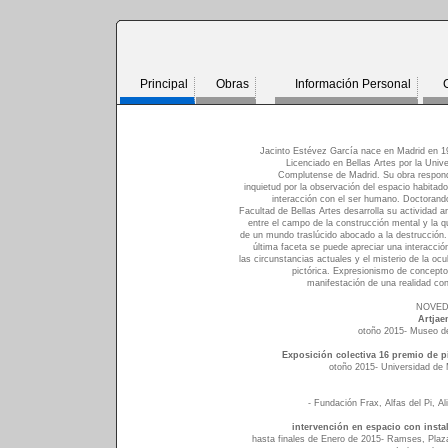
Principal
Obras
Información Personal
Jacinto Estévez García nace en Madrid en 1
Licenciado en Bellas Artes por la Univ
Complutense de Madrid. Su obra respond
inquietud por la observación del espacio habitad
interacción con el ser humano. Doctorand
Facultad de Bellas Artes desarrolla su actividad ar
entre el campo de la construcción mental y la 
de un mundo traslúcido abocado a la destrucción.
última faceta se puede apreciar una interacció
las circunstancias actuales y el misterio de la ocu
pictórica. Expresionismo de concept
manifestación de una realidad co
NOVE
Artjae
otoño 2015- Museo d
Exposición colectiva 16 premio de p
otoño 2015- Universidad de 
- Fundación Frax, Alfas del Pi, Al
intervención en espacio con insta
hasta finales de Enero de 2015- Ramses, Plaza