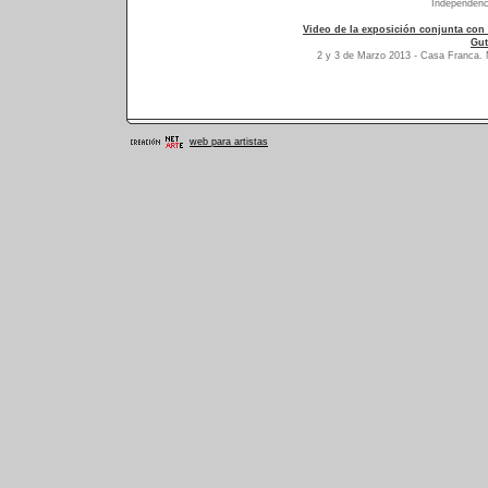
Independenc
Video de la exposición conjunta con
Gut
2 y 3 de Marzo 2013 - Casa Franca. 
web para artistas